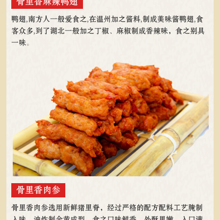
骨里香麻辣鸭翅
鸭翅,南方人一般爱食之,在温州加之酱料,制成美味酱鸭翅,食
客众多,到了湖北一般加之丁椒、麻椒制成香辣味，食之别具
一味。
骨里香肉参
骨里香肉参选用新鲜猪里脊，经过严格的配方配料工艺腌制
入味，油炸制金黄成型，食之口味鲜香，外酥里嫩，入口满