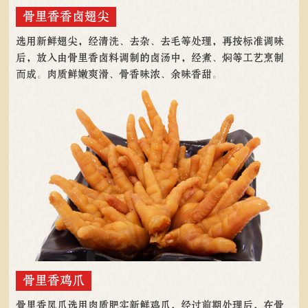
骨里香香卤翅尖
选用新鲜翅尖，经清洗、去杂、去毛等处理，再按标准调味
后，放入由骨里香卤料调制的卤汤中，经煮、焖等工艺烹制
而成。肉质鲜嫩爽滑、骨香味浓、余味香甜。
骨里香鸡爪
骨里香凤爪选用肉质肥实新鲜鸡爪，经过前期处理后，在骨