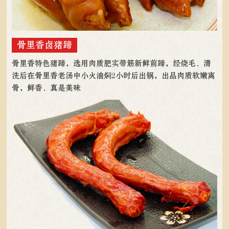
骨里香卤猪蹄
骨里香特色猪蹄，选用肉质肥实带筋新鲜前蹄，经烧毛、清
洗后在骨里香老汤中小火油焖2小时后出锅，出品肉质软嫩离
骨，鲜香、真是美味