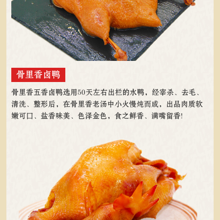
骨里香卤鸭
骨里香五香卤鸭选用50天左右出栏的水鸭，经宰杀、去毛、
清洗、整形后，在骨里香老汤中小火慢炖而成，出品肉质软
嫩可口、盐香味美、色泽金色，食之鲜香、满嘴留香!