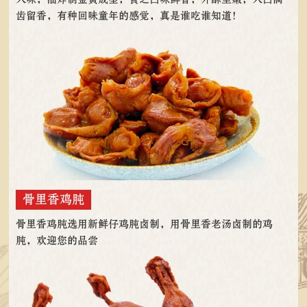
齿留香，有种回味童年的感觉，真是谁吃谁知道！
骨里香鸡肫
骨里香鸡肫选用新鲜仔鸡肫卤制，用骨里香老汤卤制的鸡
肫，欢迎您的品尝