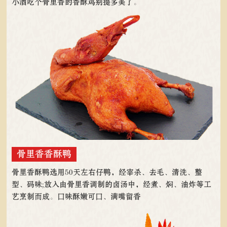
小酒吃个骨里香的香酥鸡别提多美了。
骨里香香酥鸭
骨里香酥鸭选用50天左右仔鸭，经宰杀、去毛、清洗、整
型、码味;放入由骨里香调制的卤汤中，经煮、焖、油炸等工
艺烹制而成。口味酥嫩可口、满嘴留香