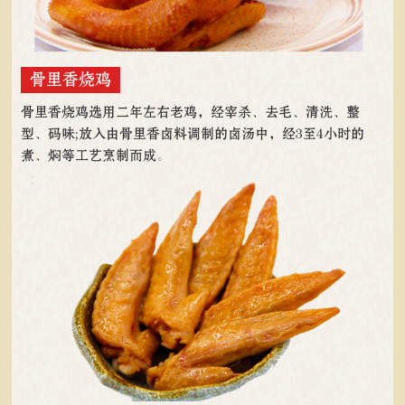
骨里香烧鸡
骨里香烧鸡选用二年左右老鸡，经宰杀、去毛、清洗、整
型、码味;放入由骨里香卤料调制的卤汤中，经3至4小时的
煮、焖等工艺烹制而成。