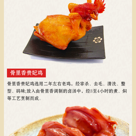
骨里香贵妃鸡
骨里香贵妃鸡选用二年左右老鸡，经宰杀、去毛、清洗、整
型、码味;放入由骨里香调制的卤汤中，经3至4小时的煮、焖
等工艺烹制而成。