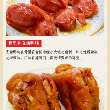
骨里香麻辣鸭肫
香辣鸭肫在骨里香老汤中经小火慢功卤制，加之优质辣椒、
花椒调味，口味香辣可口，深受消费者的喜爱；